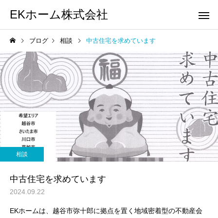
EKホーム株式会社
ブログ
相談
中古住宅を求めています
相続した不動産
ローンの
相談
相談
「古くて売れない…」と諦
思い出の詰まった実家
相談
めないで！築30年以上の空
うする？古いお家を「
き家・中古住宅をEKホーム
と買取」できる理由と
中古住宅を求めています
が そのまま 直接買取り
をしない売却のコツ
2024.09.22
ます！
EKホームは、越谷市弥十郎に拠点を置く地域密着型の不動産会